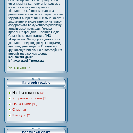
села Андріївка. Це неприбуткова
організація, яка тісно співпрацює з
місцевою сільською радою і
діяльність якої спрямована на
реалізацію проектів у сфері охорони
здоров'я андріївчан, шкільної освіти і
дошкільного виховання, культурно-
оздоровчого та духовного розвитку
андріївської громади. Голова
правління фондом – Іванців Надія
Семенівна, вихователь ДНЗ
«Барвінок». Фонд проводить свою
діяльність відповідно до Програми,
що складена згідно зі Статутом і
функціонує виключно з благодійних
внесків на рахунок фонду.
Контактні дані:
bf_avangard@meta.ua
Читати далі >>
Категорії розділу
Наші за кордоном
[38]
Історія нашого села
[3]
Наша школа
[30]
Спорт
[25]
Культура
[8]
КАЛЕНДАР СВЯТ