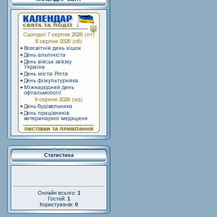
Статистика
Онлайн всього:
1
Гостей:
1
Користувачів:
0