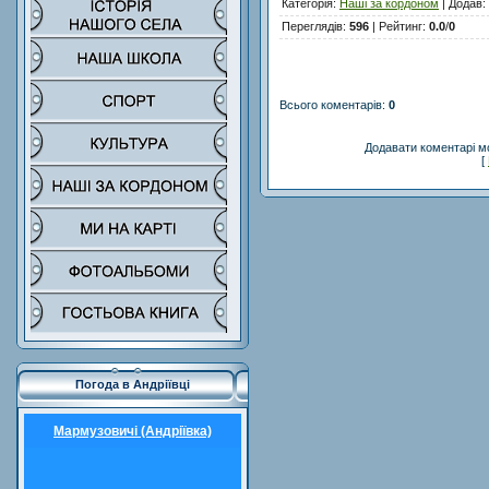
Категорія
:
Наші за кордоном
|
Додав
:
Переглядів
:
596
|
Рейтинг
:
0.0
/
0
Всього коментарів
:
0
Додавати коментарі м
[
Погода в Андріївці
Мармузовичі (Андріївка)