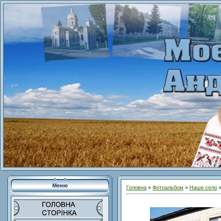
Меню
Головна
»
Фотоальбом
»
Наше село
»