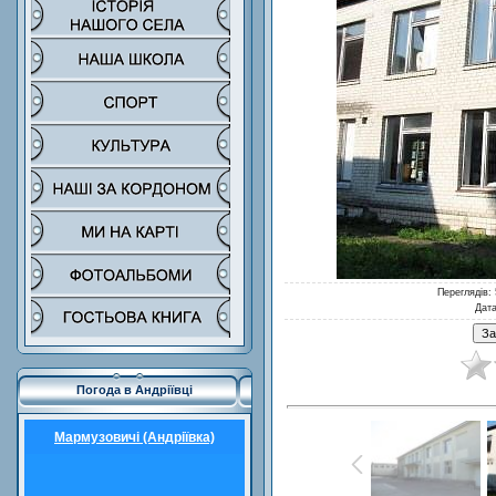
Переглядів
:
Дат
Погода в Андріївці
Мармузовичі (Андріївка)