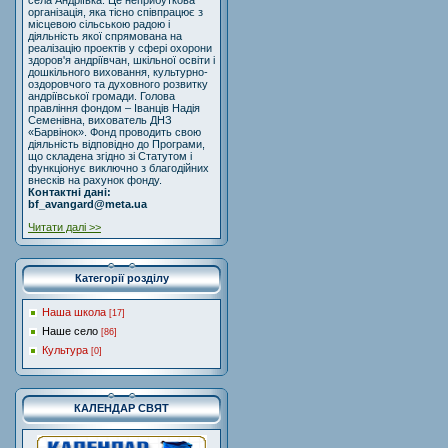
села Андріївка. Це неприбуткова
організація, яка тісно співпрацює з
місцевою сільською радою і
діяльність якої спрямована на
реалізацію проектів у сфері охорони
здоров'я андріївчан, шкільної освіти і
дошкільного виховання, культурно-
оздоровчого та духовного розвитку
андріївської громади. Голова
правління фондом – Іванців Надія
Семенівна, вихователь ДНЗ
«Барвінок». Фонд проводить свою
діяльність відповідно до Програми,
що складена згідно зі Статутом і
функціонує виключно з благодійних
внесків на рахунок фонду.
Контактні дані:
bf_avangard@meta.ua
Читати далі >>
Категорії розділу
Наша школа
[17]
Наше село
[86]
Культура
[0]
КАЛЕНДАР СВЯТ