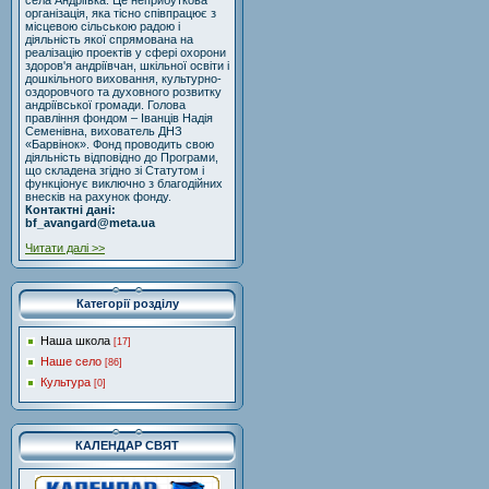
села Андріївка. Це неприбуткова
організація, яка тісно співпрацює з
місцевою сільською радою і
діяльність якої спрямована на
реалізацію проектів у сфері охорони
здоров'я андріївчан, шкільної освіти і
дошкільного виховання, культурно-
оздоровчого та духовного розвитку
андріївської громади. Голова
правління фондом – Іванців Надія
Семенівна, вихователь ДНЗ
«Барвінок». Фонд проводить свою
діяльність відповідно до Програми,
що складена згідно зі Статутом і
функціонує виключно з благодійних
внесків на рахунок фонду.
Контактні дані:
bf_avangard@meta.ua
Читати далі >>
Категорії розділу
Наша школа
[17]
Наше село
[86]
Культура
[0]
КАЛЕНДАР СВЯТ