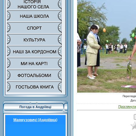
Перегляді
Дат
Проглянути
Погода в Андріївці
Мармузовичі (Андріївка)