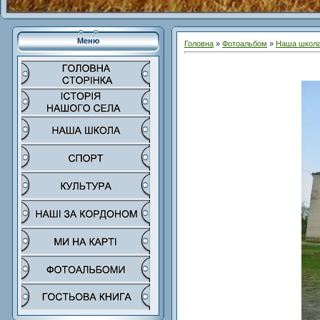
Меню
Головна
»
Фотоальбом
»
Наша школ