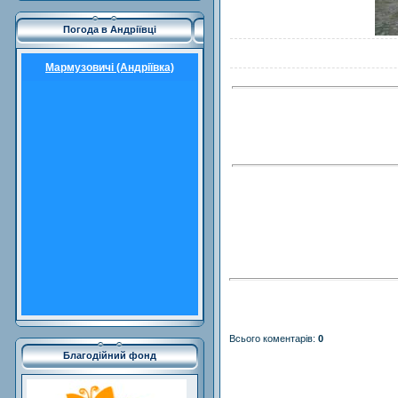
Погода в Андріївці
Мармузовичі (Андріївка)
Всього коментарів
:
0
Благодійний фонд