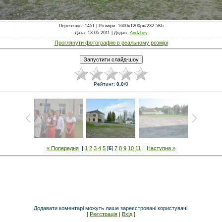
Переглядів
: 1451 |
Розміри
: 1600x1200px/232.5Kb
Дата
: 13.05.2011 |
Додав
:
Andzhey
Проглянути фотографію в реальному розмірі
Рейтинг
:
0.0
/
0
« Попередня
|
1
2
3
4
5
[
6
]
7
8
9
10
11
|
Наступна »
Додавати коментарі можуть лише зареєстровані користувачі.
[
Реєстрація
|
Вхід
]