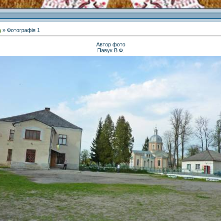
а
» Фотографія 1
Автор фото
Павук В.Ф.