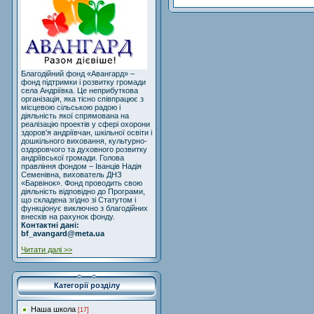
Благодійний фонд «Авангард» –
фонд підтримки і розвитку громади
села Андріївка. Це неприбуткова
організація, яка тісно співпрацює з
місцевою сільською радою і
діяльність якої спрямована на
реалізацію проектів у сфері охорони
здоров'я андріївчан, шкільної освіти і
дошкільного виховання, культурно-
оздоровчого та духовного розвитку
андріївської громади. Голова
правління фондом – Іванців Надія
Семенівна, вихователь ДНЗ
«Барвінок». Фонд проводить свою
діяльність відповідно до Програми,
що складена згідно зі Статутом і
функціонує виключно з благодійних
внесків на рахунок фонду.
Контактні дані:
bf_avangard@meta.ua
Читати далі >>
Категорії розділу
Наша школа
[17]