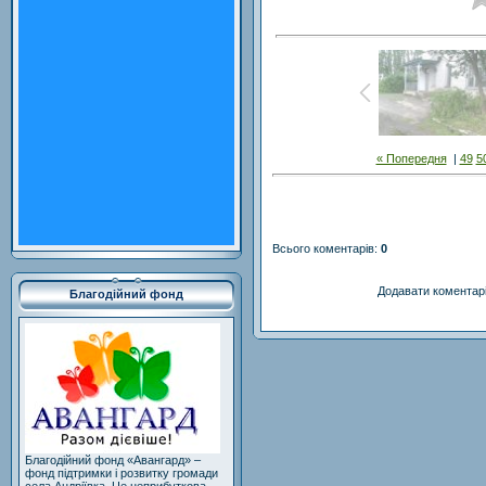
« Попередня
|
49
5
Всього коментарів
:
0
Додавати коментарі
Благодійний фонд
Благодійний фонд «Авангард» –
фонд підтримки і розвитку громади