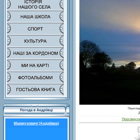
Перегляд
Погода в Андріївці
Д
Проглянути
Мармузовичі (Андріївка)