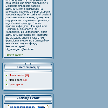
села Андріївка. Це неприбуткова
організація, яка тісно співпрацює з
місцевою сільською радою і
діяльність якої спрямована на
реалізацію проектів у сфері охорони
здоров'я андріївчан, шкільної освіти і
дошкільного виховання, культурно-
оздоровчого та духовного розвитку
андріївської громади. Голова
правління фондом – Іванців Надія
Семенівна, вихователь ДНЗ
«Барвінок». Фонд проводить свою
діяльність відповідно до Програми,
що складена згідно зі Статутом і
функціонує виключно з благодійних
внесків на рахунок фонду.
Контактні дані:
bf_avangard@meta.ua
Читати далі >>
Категорії розділу
Наша школа
[17]
Наше село
[86]
Культура
[0]
КАЛЕНДАР СВЯТ