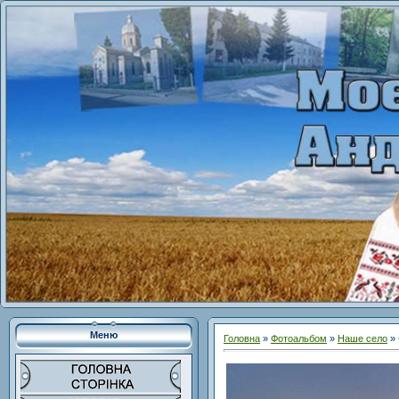
Меню
Головна
»
Фотоальбом
»
Наше село
» 