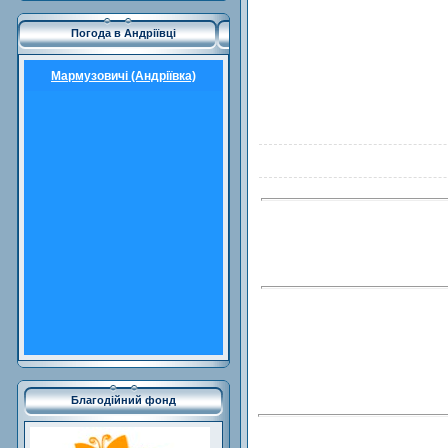
Погода в Андріївці
Мармузовичі (Андріївка)
Благодійний фонд