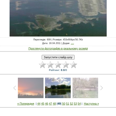
Переглядів
: 609 |
Розміри
: 453x604px/50.7Kb
Дата
: 18.04.2011 |
Додав
:
----
Проглянути фотографію в реальному розмірі
Рейтинг
:
0.0
/
0
« Попередня
|
44
45
46
47
48
[
49
]
50
51
52
53
54
|
Наступна »