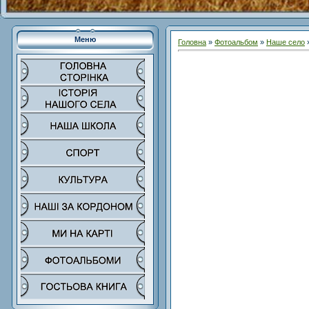
Меню
Головна
»
Фотоальбом
»
Наше село
»