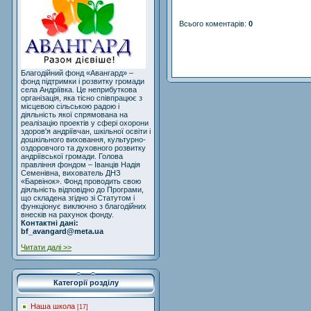
Всього коментарів
:
0
Благодійний фонд «Авангард» –
фонд підтримки і розвитку громади
села Андріївка. Це неприбуткова
організація, яка тісно співпрацює з
місцевою сільською радою і
діяльність якої спрямована на
реалізацію проектів у сфері охорони
здоров'я андріївчан, шкільної освіти і
дошкільного виховання, культурно-
оздоровчого та духовного розвитку
андріївської громади. Голова
правління фондом – Іванців Надія
Семенівна, вихователь ДНЗ
«Барвінок». Фонд проводить свою
діяльність відповідно до Програми,
що складена згідно зі Статутом і
функціонує виключно з благодійних
внесків на рахунок фонду.
Контактні дані:
bf_avangard@meta.ua
Читати далі >>
Категорії розділу
Наша школа
[17]