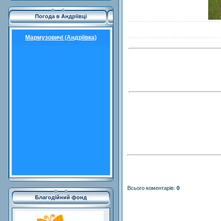
Погода в Андріївці
Мармузовичі (Андріївка)
Всього коментарів
:
0
Благодійний фонд