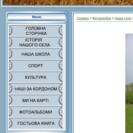
Меню
Головна
»
Фотоальбом
»
Наше село
»