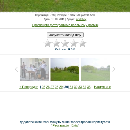
Переглядів
: 768 |
Розміри
: 1600x1200px/196.5Kb
Дата
: 13.05.2011 |
Додав
:
Andzhey
Проглянути фотографію в реальному розмірі
Рейтинг
:
0.0
/
0
« Попередня
|
25
26
27
28
29
[
30
]
31
32
33
34
35
|
Наступна »
Додавати коментарі можуть лише зареєстровані користувачі.
[
Реєстрація
|
Вхід
]