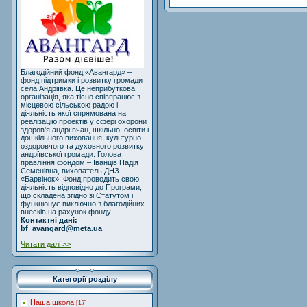
Благодійний фонд «Авангард» –
фонд підтримки і розвитку громади
села Андріївка. Це неприбуткова
організація, яка тісно співпрацює з
місцевою сільською радою і
діяльність якої спрямована на
реалізацію проектів у сфері охорони
здоров'я андріївчан, шкільної освіти і
дошкільного виховання, культурно-
оздоровчого та духовного розвитку
андріївської громади. Голова
правління фондом – Іванців Надія
Семенівна, вихователь ДНЗ
«Барвінок». Фонд проводить свою
діяльність відповідно до Програми,
що складена згідно зі Статутом і
функціонує виключно з благодійних
внесків на рахунок фонду.
Контактні дані:
bf_avangard@meta.ua
Читати далі >>
Категорії розділу
Наша школа
[17]